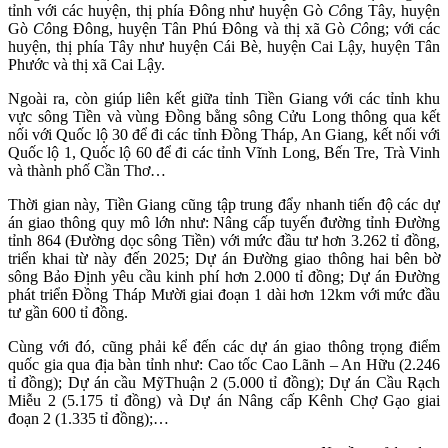
tỉnh với các huyện, thị phía Đông như huyện Gò
Cô
ng Tây, huyện
Gò
Cô
ng Đông, huyện Tân Phú Đông và thị xã Gò
Cô
ng; với các
huyện, thị phía Tây như huyện Cái Bè, huyện Cai Lậy, huyện Tân
Phước và thị xã Cai Lậy.
Ngoài ra, còn giúp liên kết giữa tỉnh Tiền Giang với các tỉnh khu
vực sông Tiền và vùng Đồng bằng sông Cửu Long thông qua kết
nối với Quốc lộ 30 để đi các tỉnh Đồng Tháp, An Giang, kết nối với
Quốc lộ 1, Quốc lộ 60 để đi các tỉnh Vĩnh Long, Bến Tre, Trà Vinh
và thành phố Cần Thơ…
Thời gian này, Tiền Giang cũng tập trung đẩy nhanh tiến độ các dự
án giao thông quy mô lớn như: Nâng cấp tuyến đường tỉnh Đường
tỉnh 864 (Đường dọc sông Tiền) với mức đầu tư hơn 3.262 tỉ đồng,
triển khai từ này đến 2025; Dự án Đường giao thông hai bên bờ
sông Bảo Định yêu cầu kinh phí hơn 2.000 tỉ đồng; Dự án Đường
phát triển Đồng Tháp Mười giai đoạn 1 dài hơn 12km với mức đầu
tư gần 600 tỉ đồng.
Cùng với đó, cũng phải kể đến các dự án giao thông trọng điểm
quốc gia qua địa bàn tỉnh như: Cao tốc Cao Lãnh – An Hữu (2.246
tỉ đồng); Dự án cầu MỹThuận 2 (5.000 tỉ đồng); Dự án Cầu Rạch
Miễu 2 (5.175 tỉ đồng) và Dự án Nâng cấp Kênh Chợ Gạo giai
đoạn 2 (1.335 tỉ đồng);…