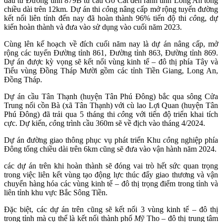
đầu tư Đường tỉnh 879B từ cầu Gò Cát đến ranh tỉnh Long An tổng
chiều dài trên 12km. Dự án thi
cô
ng nâng cấp mở rộng tuyến đường
kết nối liên tỉnh đến nay đã hoàn thành 96% tiến độ thi
cô
ng, dự
kiến hoàn thành và đưa vào sử dụng vào cuối năm 2023.
Cùng lên kế hoạch về đích cuối năm nay là dự án nâng cấp, mở
rộng các tuyến Đường tỉnh 861, Đường tỉnh 863, Đường tỉnh 869.
Dự án được kỳ vọng sẽ kết nối vùng kinh tế – đô thị phía Tây và
Tiểu vùng Đồng Tháp Mười gồm các tỉnh Tiền Giang, Long An,
Đồng Tháp.
Dự án cầu Tân Thạnh (huyện Tân Phú Đông) bắc qua sông Cửa
Trung nối cồn Bà (xã Tân Thạnh) với cù lao Lợi Quan (huyện Tân
Phú Đông) đã trải qua 5 tháng thi
cô
ng với tiến độ triển khai tích
cực. Dự kiến,
cô
ng trình cầu 360m sẽ về địch vào tháng 4/2024.
Dự án đường giao thông phục vụ phát triển Khu
cô
ng nghiệp phía
Đông tổng chiều dài trên 6km cũng sẽ đưa vào vận hành năm 2024.
các dự án trên khi hoàn thành sẽ đóng vai trò hết sức quan trọng
trong việc liên kết vùng tạo động lực thúc đẩy giao thương và vận
chuyển hàng hóa các vùng kinh tế – đô thị trọng điểm trong tỉnh và
liên tỉnh khu vực Bắc Sông Tiền.
Đặc biệt, các dự án trên cũng sẽ kết nối 3 vùng kinh tế – đô thị
trong tỉnh mà cụ thể là kết nối thành phố
Mỹ
Tho – đô thị trung tâm