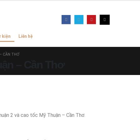
ự kiện
Liên hệ
– CẦN THƠ
uận – Cần Thơ
Thuận 2 và cao tốc Mỹ Thuận – Cần Thơ.