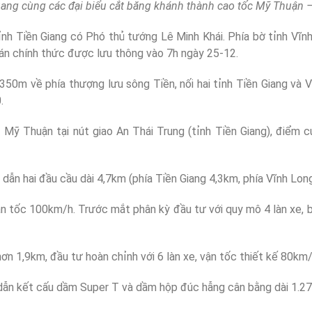
ang cùng các đại biểu cắt băng khánh thành cao tốc Mỹ Thuận
ỉnh Tiền Giang có Phó thủ tướng Lê Minh Khái. Phía bờ tỉnh Vĩ
án chính thức được lưu thông vào 7h ngày 25-12.
50m về phía thượng lưu sông Tiền, nối hai tỉnh Tiền Giang và 
.
Mỹ Thuận tại nút giao An Thái Trung (tỉnh Tiền Giang), điểm c
ẫn hai đầu cầu dài 4,7km (phía Tiền Giang 4,3km, phía Vĩnh Lon
ận tốc 100km/h. Trước mắt phân kỳ đầu tư với quy mô 4 làn xe, b
ơn 1,9km, đầu tư hoàn chỉnh với 6 làn xe, vận tốc thiết kế 80km
 dẫn kết cấu dầm Super T và dầm hộp đúc hẫng cân bằng dài 1.2