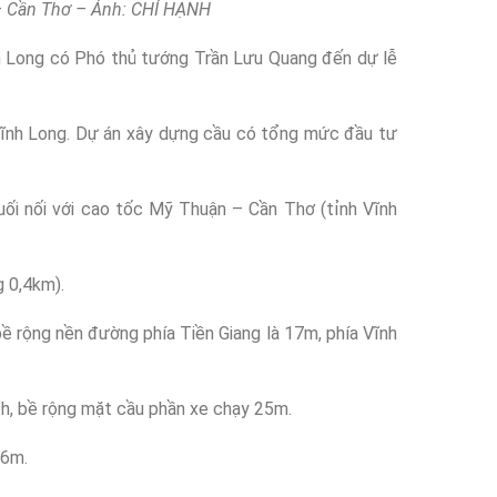
 – Cần Thơ – Ảnh: CHÍ HẠNH
nh Long có Phó thủ tướng Trần Lưu Quang đến dự lễ
Vĩnh Long. Dự án xây dựng cầu có tổng mức đầu tư
uối nối với cao tốc Mỹ Thuận – Cần Thơ (tỉnh Vĩnh
g 0,4km).
ề rộng nền đường phía Tiền Giang là 17m, phía Vĩnh
/h, bề rộng mặt cầu phần xe chạy 25m.
76m.