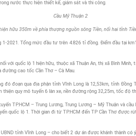
ong nước thực hiện thiết kế, giám sát và thi công.
iện hữu 350m về phía thượng nguồn sông Tiền, nối hai tỉnh T
 1-2021. Tổng mức đầu tư trên 4.826 tỉ đồng. Điểm đầu tại km1
nối với quốc lộ 1 hiện hữu, thuộc xã Thuận An, thị xã Bình Minh,
và đường cao tốc Cần Thơ – Cà Mau.
ong đó đoạn qua địa phận tỉnh Vĩnh Long là 12,53km, tỉnh Đồng 
àn thiện quy mô tuyến 6 làn xe, nền đường rộng 32,25m, tốc độ t
ới tuyến TP.HCM – Trung Lương, Trung Lương – Mỹ Thuận và cầu 
ến quốc lộ 1. Thời gian đi từ TP.HCM đến TP Cần Thơ được rút x
h UBND tỉnh Vĩnh Long – cho biết 2 dự án được khánh thành có ý n