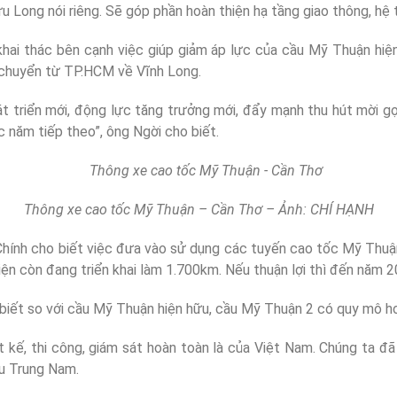
Long nói riêng. Sẽ góp phần hoàn thiện hạ tầng giao thông, hệ th
 khai thác bên cạnh việc giúp giảm áp lực của cầu Mỹ Thuận hiệ
ận chuyển từ TP.HCM về Vĩnh Long.
hát triển mới, động lực tăng trưởng mới, đẩy mạnh thu hút mời 
c năm tiếp theo”, ông Ngời cho biết.
Thông xe cao tốc Mỹ Thuận – Cần Thơ – Ảnh: CHÍ HẠNH
Chính cho biết việc đưa vào sử dụng các tuyến cao tốc Mỹ Thu
ện còn đang triển khai làm 1.700km. Nếu thuận lợi thì đến năm 
iết so với cầu Mỹ Thuận hiện hữu, cầu Mỹ Thuận 2 có quy mô hơn
t kế, thi công, giám sát hoàn toàn là của Việt Nam. Chúng ta đ
u Trung Nam.