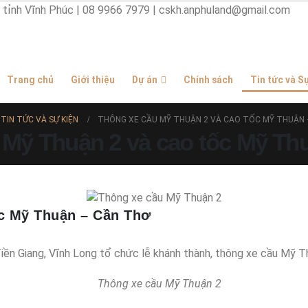
, tỉnh Vĩnh Phúc | 08 9966 7979 | cskh.anphuland@gmail.com
Trang chủ
Giới thiệu
Dự án
Chính sách
Tin tức và S
TIN TỨC VÀ SỰ KIỆN
THÔNG XE CẦU MỸ THUẬN 2 VÀ CAO TỐC MỸ THUẬN 
 Mỹ Thuận 2 và cao tốc Mỹ Th
ốc Mỹ Thuận – Cần Thơ
 Tiền Giang, Vĩnh Long tổ chức lễ khánh thành, thông xe cầu Mỹ 