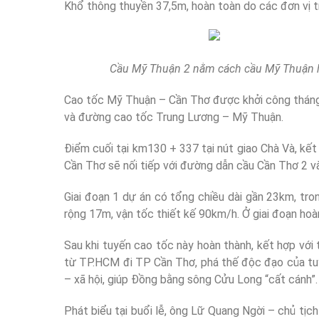
Khổ thông thuyền 37,5m, hoàn toàn do các đơn vị tr
Cầu Mỹ Thuận 2 nằm cách cầu Mỹ Thuận h
Cao tốc Mỹ Thuận – Cần Thơ được khởi công tháng
và đường cao tốc Trung Lương – Mỹ Thuận.
Điểm cuối tại km130 + 337 tại nút giao Chà Và, kết 
Cần Thơ sẽ nối tiếp với đường dẫn cầu Cần Thơ 2 
Giai đoạn 1 dự án có tổng chiều dài gần 23km, tr
rộng 17m, vận tốc thiết kế 90km/h. Ở giai đoạn ho
Sau khi tuyến cao tốc này hoàn thành, kết hợp v
từ TP.HCM đi TP Cần Thơ, phá thế độc đạo của tuy
– xã hội, giúp Đồng bằng sông Cửu Long “cất cánh”.
Phát biểu tại buổi lễ, ông Lữ Quang Ngời – chủ tịc