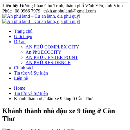
Liên hệ:
Đường Phan Chu Trinh, thành phố Vĩnh Yên, tỉnh Vĩnh
Phúc | 08 9966 7979 | cskh.anphuland@gmail.com
Trang chủ
Giới thiệu
Dự án
AN PHÚ COMPLEX CITY
An Phú ECOCITY
AN PHÚ CENTER POINT
AN PHÚ RESIDENCE
Chính sách
Tin tức và Sự kiện
Liên hệ
Home
Tin tức và Sự kiện
Khánh thành nhà đậu xe 9 tầng ở Cần Thơ
Khánh thành nhà đậu xe 9 tầng ở Cần
Thơ