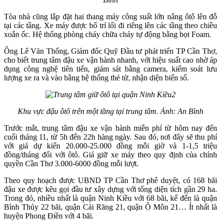
Tòa nhà cũng lắp đặt hai thang máy công suất lớn nâng ôtô lên đỗ
tại các tầng. Xe máy được bố trí lối đi riêng lên các tầng theo chiều
xoắn ốc. Hệ thống phòng cháy chữa cháy tự động bằng bọt Foam.
Ông Lê Văn Thống, Giám đốc Quỹ Đầu tư phát triển TP Cần Thơ,
cho biết trung tâm đậu xe vận hành nhanh, với hiệu suất cao nhờ áp
dụng công nghệ tiên tiến, giám sát bằng camera, kiểm soát lưu
lượng xe ra và vào bằng hệ thống thẻ từ, nhận diện biển số.
Khu vực đậu ôtô trên một tầng tại trung tâm. Ảnh: An Bình
Trước mắt, trung tâm đậu xe vận hành miễn phí từ hôm nay đến
cuối tháng 11, từ 5h đến 22h hàng ngày. Sau đó, nơi đây sẽ thu phí
với giá dự kiến 20.000-25.000 đồng mỗi giờ và 1-1,5 triệu
đồng/tháng đối với ôtô. Giá giữ xe máy theo quy định của chính
quyền Cần Thơ 3.000-6000 đồng mỗi lượt.
Theo quy hoạch được UBND TP Cần Thơ phê duyệt, có 168 bãi
đậu xe được kêu gọi đầu tư xây dựng với tổng diện tích gần 29 ha.
Trong đó, nhiều nhất là quận Ninh Kiều với 68 bãi, kế đến là quận
Bình Thủy 22 bãi, quận Cái Răng 21, quận Ô Môn 21… Ít nhất là
huyện Phong Điền với 4 bãi.