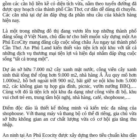
gồm các căn hộ liền kề có diện tích vừa, nằm theo tuyến đường đã
được quy hoạch của thành phố Cần Thơ, cư dân dễ dàng di chuyển.
Các căn nhà tại dự án đáp ứng đa phần nhu cầu của khách hàng
hiện nay.
Là một trong những đô thị đang vươn lên top những thành phố
đáng sống ở Việt Nam, chủ đầu tư cho biết muốn xây dựng một An
Phú EcoCity mang đẳng cấp cuộc sống châu Âu ngay tại thành phố
Cần Thơ. An Phú Land kiến thiết vào tiện ích nội khu với tất cả
những dịch vụ thương mại tiện lợi và hiện đại nhằm đáp ứng cuộc
sống “tất cả trong một”.
Dự án sở hữu 7.000 m2 cây xanh mặt nước, công viên cây xanh
sinh thái tổng thể rộng hơn 9.000 m2, nhà hàng Á Âu quy mô hơn
1.000m2, hồ bơi ngoài trời 900 m2, bãi giữ xe nội khu hơn 5.000
m2, các không gian tụ họp gia đình, picnic, vườn nướng BBQ,…
Cùng với đó là tiện ích nội khu đa dạng như công viên đi bộ, khu
vui chơi trẻ em, trung tâm hội nghị, nhà hàng, café, shophouse,…
Điểm độc đáo là thiết kế thông minh và kiến trúc đa năng của
shophouse. Với thang máy và thang bộ có thể đi riêng, gia chủ vừa
sở hữu không gian an cư chất lượng vừa có cơ hội gia tăng thu
nhập.
An ninh tại An Phú Ecocity được xây dựng theo tiêu chuẩn khu dân