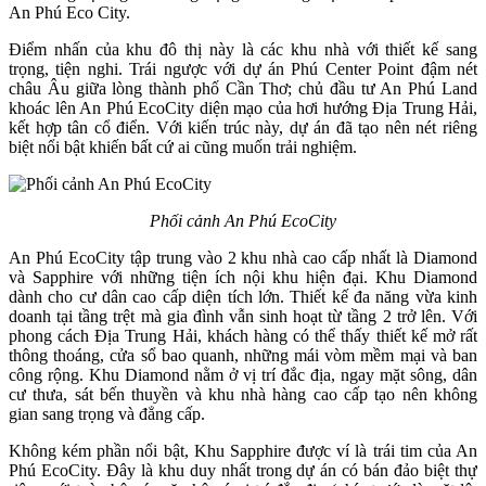
An Phú Eco City.
Điểm nhấn của khu đô thị này là các khu nhà với thiết kế sang
trọng, tiện nghi. Trái ngược với dự án Phú Center Point đậm nét
châu Âu giữa lòng thành phố Cần Thơ; chủ đầu tư An Phú Land
khoác lên An Phú EcoCity diện mạo của hơi hướng Địa Trung Hải,
kết hợp tân cổ điển. Với kiến trúc này, dự án đã tạo nên nét riêng
biệt nổi bật khiến bất cứ ai cũng muốn trải nghiệm.
Phối cảnh An Phú EcoCity
An Phú EcoCity tập trung vào 2 khu nhà cao cấp nhất là Diamond
và Sapphire với những tiện ích nội khu hiện đại. Khu Diamond
dành cho cư dân cao cấp diện tích lớn. Thiết kế đa năng vừa kinh
doanh tại tầng trệt mà gia đình vẫn sinh hoạt từ tầng 2 trở lên. Với
phong cách Địa Trung Hải, khách hàng có thể thấy thiết kế mở rất
thông thoáng, cửa sổ bao quanh, những mái vòm mềm mại và ban
công rộng. Khu Diamond nằm ở vị trí đắc địa, ngay mặt sông, dân
cư thưa, sát bến thuyền và khu nhà hàng cao cấp tạo nên không
gian sang trọng và đẳng cấp.
Không kém phần nổi bật, Khu Sapphire được ví là trái tim của An
Phú EcoCity. Đây là khu duy nhất trong dự án có bán đảo biệt thự