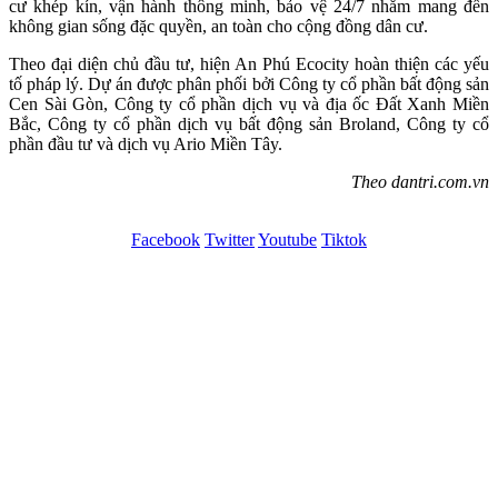
cư khép kín, vận hành thông minh, bảo vệ 24/7 nhằm mang đến
không gian sống đặc quyền, an toàn cho cộng đồng dân cư.
Theo đại diện chủ đầu tư, hiện An Phú Ecocity hoàn thiện các yếu
tố pháp lý. Dự án được phân phối bởi Công ty cổ phần bất động sản
Cen Sài Gòn, Công ty cổ phần dịch vụ và địa ốc Đất Xanh Miền
Bắc, Công ty cổ phần dịch vụ bất động sản Broland, Công ty cổ
phần đầu tư và dịch vụ Ario Miền Tây.
Theo dantri.com.vn
Facebook
Twitter
Youtube
Tiktok
GPĐKKD số 2500293598 Công ty TNHH An Phú do Sở KHĐT tỉnh Vĩnh
Phúc cấp ngày 03/01/2003
Địa chỉ
Đường Phan Chu Trinh, phường Vĩnh Phúc, tỉnh Phú Thọ
Điện thoại
08 9966 7979
Email