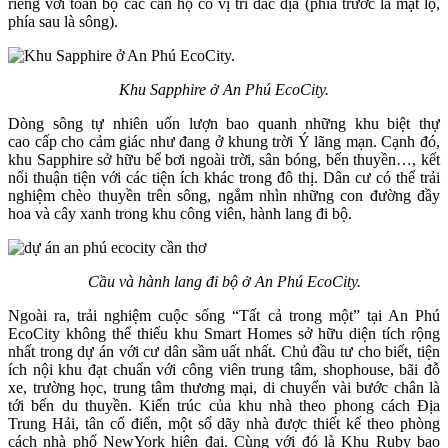
riêng với toàn bộ các căn hộ có vị trí đắc địa (phía trước là mặt lộ,
phía sau là sông).
Khu Sapphire ở An Phú EcoCity.
Dòng sông tự nhiên uốn lượn bao quanh những khu biệt thự
cao cấp cho cảm giác như đang ở khung trời Ý lãng mạn. Cạnh đó,
khu Sapphire sở hữu bể bơi ngoài trời, sân bóng, bến thuyền…, kết
nối thuận tiện với các tiện ích khác trong đô thị. Dân cư có thể trải
nghiệm chèo thuyền trên sông, ngắm nhìn những con đường đầy
hoa và cây xanh trong khu công viên, hành lang đi bộ.
Cầu và hành lang đi bộ ở An Phú EcoCity.
Ngoài ra, trải nghiệm cuộc sống “Tất cả trong một” tại An Phú
EcoCity không thể thiếu khu Smart Homes sở hữu diện tích rộng
nhất trong dự án với cư dân sầm uất nhất. Chủ đầu tư cho biết, tiện
ích nội khu đạt chuẩn với công viên trung tâm, shophouse, bãi đỗ
xe, trường học, trung tâm thương mại, di chuyển vài bước chân là
tới bến du thuyền. Kiến trúc của khu nhà theo phong cách Địa
Trung Hải, tân cổ điển, một số dãy nhà được thiết kế theo phòng
cách nhà phố NewYork hiện đại. Cùng với đó là Khu Ruby bao