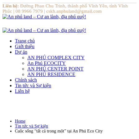
Liên hệ:
Đường Phan Chu Trinh, thành phố Vĩnh Yên, tỉnh Vĩnh
Phúc | 08 9966 7979 | cskh.anphuland@gmail.com
Trang chủ
Giới thiệu
Dự án
AN PHÚ COMPLEX CITY
An Phú ECOCITY
AN PHÚ CENTER POINT
AN PHÚ RESIDENCE
Chính sách
Tin tức và Sự kiện
Liên hệ
Home
Tin tức và Sự kiện
Cuộc sống “tất cả trong một” tại An Phú Eco City