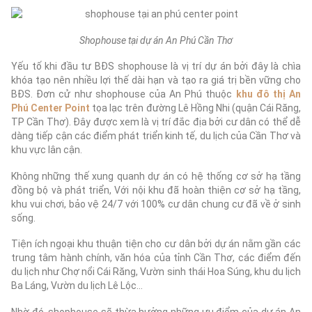
Shophouse tại dự án An Phú Cần Thơ
Yếu tố khi đầu tư BĐS shophouse là vị trí dự án bởi đây là chìa
khóa tạo nên nhiều lợi thế dài hạn và tạo ra giá trị bền vững cho
BĐS. Đơn cử như shophouse của An Phú thuộc
khu đô thị An
Phú Center Point
tọa lạc trên đường Lê Hồng Nhi (quận Cái Răng,
TP Cần Thơ). Đây được xem là vị trí đắc địa bởi cư dân có thể dễ
dàng tiếp cận các điểm phát triển kinh tế, du lịch của Cần Thơ và
khu vực lân cận.
Không những thế xung quanh dự án có hệ thống cơ sở hạ tầng
đồng bộ và phát triển, Với nội khu đã hoàn thiện cơ sở hạ tầng,
khu vui chơi, bảo vệ 24/7 với 100% cư dân chung cư đã về ở sinh
sống.
Tiện ích ngoại khu thuận tiện cho cư dân bởi dự án nằm gần các
trung tâm hành chính, văn hóa của tỉnh Cần Thơ, các điểm đến
du lịch như Chợ nổi Cái Răng, Vườn sinh thái Hoa Súng, khu du lịch
Ba Láng, Vườn du lịch Lê Lộc…
Nhờ đó, shophouse sẽ thừa hưởng những ưu điểm của dự án An