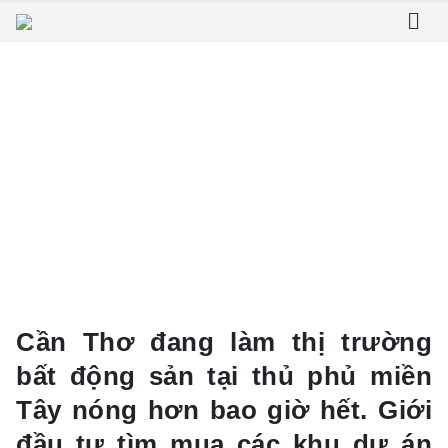
Home
Tin tức và Sự kiện
Cơ hội để sở hữu shophouse tại TP Cần Thơ
Cơ hội để sở hữu shophouse tại TP
Cần Thơ
Cần Thơ đang làm thị trường
bất động sản tại thủ phủ miền
Tây nóng hơn bao giờ hết. Giới
đầu tư tìm mua các khu dự án