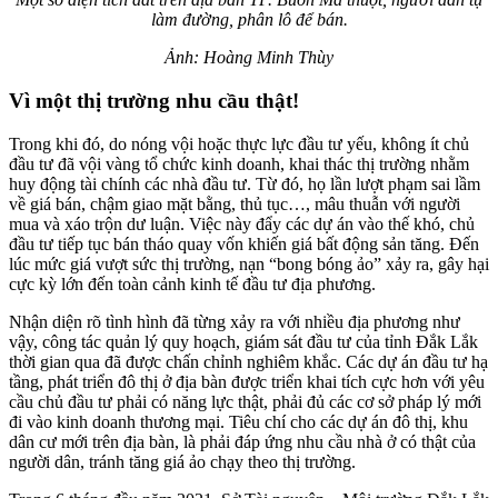
làm đường, phân lô để bán.
Ảnh: Hoàng Minh Thùy
Vì một thị trường nhu cầu thật!
Trong khi đó, do nóng vội hoặc thực lực đầu tư yếu, không ít chủ
đầu tư đã vội vàng tổ chức kinh doanh, khai thác thị trường nhằm
huy động tài chính các nhà đầu tư. Từ đó, họ lần lượt phạm sai lầm
về giá bán, chậm giao mặt bằng, thủ tục…, mâu thuẫn với người
mua và xáo trộn dư luận. Việc này đẩy các dự án vào thế khó, chủ
đầu tư tiếp tục bán tháo quay vốn khiến giá bất động sản tăng. Đến
lúc mức giá vượt sức thị trường, nạn “bong bóng ảo” xảy ra, gây hại
cực kỳ lớn đến toàn cảnh kinh tế đầu tư địa phương.
Nhận diện rõ tình hình đã từng xảy ra với nhiều địa phương như
vậy, công tác quản lý quy hoạch, giám sát đầu tư của tỉnh Đắk Lắk
thời gian qua đã được chấn chỉnh nghiêm khắc. Các dự án đầu tư hạ
tầng, phát triển đô thị ở địa bàn được triển khai tích cực hơn với yêu
cầu chủ đầu tư phải có năng lực thật, phải đủ các cơ sở pháp lý mới
đi vào kinh doanh thương mại. Tiêu chí cho các dự án đô thị, khu
dân cư mới trên địa bàn, là phải đáp ứng nhu cầu nhà ở có thật của
người dân, tránh tăng giá ảo chạy theo thị trường.