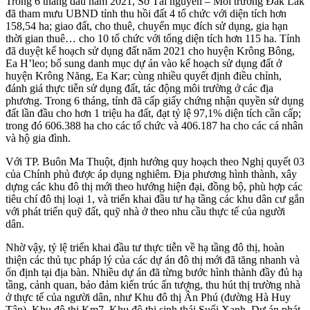
Trong 6 tháng đầu năm 2021, Sở Tài nguyên – Môi trường Đắk Lắk
đã tham mưu UBND tỉnh thu hồi đất 4 tổ chức với diện tích hơn
158,54 ha; giao đất, cho thuê, chuyển mục đích sử dụng, gia hạn
thời gian thuê… cho 10 tổ chức với tổng diện tích hơn 115 ha. Tỉnh
đã duyệt kế hoạch sử dụng đất năm 2021 cho huyện Krông Bông,
Ea H’leo; bổ sung danh mục dự án vào kế hoạch sử dụng đất ở
huyện Krông Năng, Ea Kar; cùng nhiều quyết định điều chỉnh,
đánh giá thực tiễn sử dụng đất, tác động môi trường ở các địa
phương. Trong 6 tháng, tỉnh đã cấp giấy chứng nhận quyền sử dụng
đất lần đầu cho hơn 1 triệu ha đất, đạt tỷ lệ 97,1% diện tích cần cấp;
trong đó 606.388 ha cho các tổ chức và 406.187 ha cho các cá nhân
và hộ gia đình.
Với TP. Buôn Ma Thuột, định hướng quy hoạch theo Nghị quyết 03
của Chính phủ được áp dụng nghiêm. Địa phương hình thành, xây
dựng các khu đô thị mới theo hướng hiện đại, đồng bộ, phù hợp các
tiêu chí đô thị loại 1, và triển khai đầu tư hạ tầng các khu dân cư gắn
với phát triển quỹ đất, quỹ nhà ở theo nhu cầu thực tế của người
dân.
Nhờ vậy, tỷ lệ triển khai đầu tư thực tiễn về hạ tầng đô thị, hoàn
thiện các thủ tục pháp lý của các dự án đô thị mới đã tăng nhanh và
ổn định tại địa bàn. Nhiều dự án đã từng bước hình thành đầy đủ hạ
tầng, cảnh quan, bảo đảm kiến trúc ấn tượng, thu hút thị trường nhà
ở thực tế của người dân, như Khu đô thị Ân Phú (đường Hà Huy
Tập), Khu đô thị Km7, Khu đô thị sinh thái Suối Xanh, Dự án phát