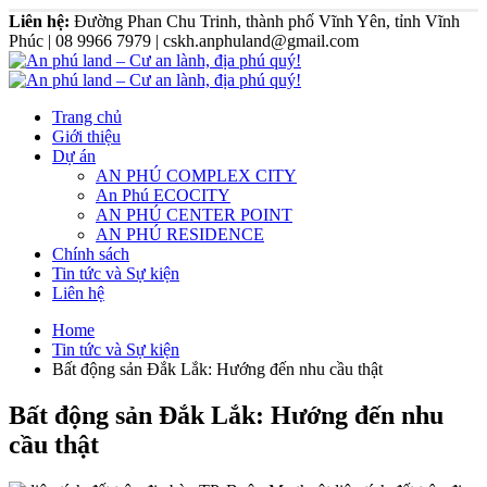
Liên hệ:
Đường Phan Chu Trinh, thành phố Vĩnh Yên, tỉnh Vĩnh
Phúc | 08 9966 7979 | cskh.anphuland@gmail.com
Trang chủ
Giới thiệu
Dự án
AN PHÚ COMPLEX CITY
An Phú ECOCITY
AN PHÚ CENTER POINT
AN PHÚ RESIDENCE
Chính sách
Tin tức và Sự kiện
Liên hệ
Home
Tin tức và Sự kiện
Bất động sản Đắk Lắk: Hướng đến nhu cầu thật
Bất động sản Đắk Lắk: Hướng đến nhu
cầu thật