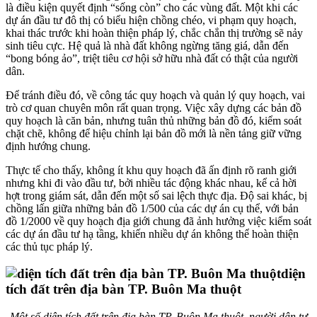
là điều kiện quyết định “sống còn” cho các vùng đất. Một khi các
dự án đầu tư đô thị có biểu hiện chồng chéo, vi phạm quy hoạch,
khai thác trước khi hoàn thiện pháp lý, chắc chắn thị trường sẽ nảy
sinh tiêu cực. Hệ quả là nhà đất không ngừng tăng giá, dẫn đến
“bong bóng ảo”, triệt tiêu cơ hội sở hữu nhà đất có thật của người
dân.
Để tránh điều đó, về công tác quy hoạch và quản lý quy hoạch, vai
trò cơ quan chuyên môn rất quan trọng. Việc xây dựng các bản đồ
quy hoạch là căn bản, nhưng tuân thủ những bản đồ đó, kiểm soát
chặt chẽ, không để hiệu chỉnh lại bản đồ mới là nền tảng giữ vững
định hướng chung.
Thực tế cho thấy, không ít khu quy hoạch đã ấn định rõ ranh giới
nhưng khi đi vào đầu tư, bởi nhiều tác động khác nhau, kể cả hời
hợt trong giám sát, dẫn đến một số sai lệch thực địa. Độ sai khác, bị
chồng lấn giữa những bản đồ 1/500 của các dự án cụ thể, với bản
đồ 1/2000 về quy hoạch địa giới chung đã ảnh hưởng việc kiểm soát
các dự án đầu tư hạ tầng, khiến nhiều dự án không thể hoàn thiện
các thủ tục pháp lý.
Một số diện tích đất trên địa bàn TP. Buôn Ma thuột, người dân tự