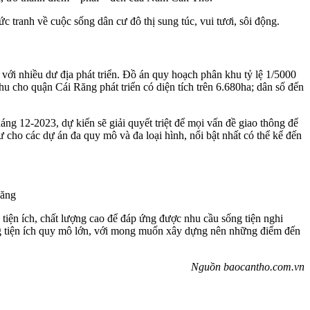
tranh về cuộc sống dân cư đô thị sung túc, vui tươi, sôi động.
 với nhiều dư địa phát triển. Ðồ án quy hoạch phân khu tỷ lệ 1/5000
ho quận Cái Răng phát triển có diện tích trên 6.680ha; dân số đến
ng 12-2023, dự kiến sẽ giải quyết triệt để mọi vấn đề giao thông để
cho các dự án đa quy mô và đa loại hình, nổi bật nhất có thể kể đến
Răng
tiện ích, chất lượng cao để đáp ứng được nhu cầu sống tiện nghi
ng tiện ích quy mô lớn, với mong muốn xây dựng nên những điểm đến
Nguồn baocantho.com.vn