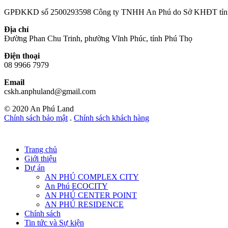
GPĐKKD số 2500293598 Công ty TNHH An Phú do Sở KHĐT tỉnh 
Địa chỉ
Đường Phan Chu Trinh, phường Vĩnh Phúc, tỉnh Phú Thọ
Điện thoại
08 9966 7979
Email
cskh.anphuland@gmail.com
© 2020 An Phú Land
Chính sách bảo mật
.
Chính sách khách hàng
Trang chủ
Giới thiệu
Dự án
AN PHÚ COMPLEX CITY
An Phú ECOCITY
AN PHÚ CENTER POINT
AN PHÚ RESIDENCE
Chính sách
Tin tức và Sự kiện