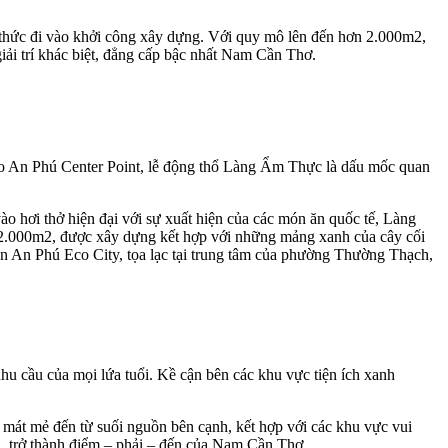
hức đi vào khởi công xây dựng. Với quy mô lên đến hơn 2.000m2,
i trí khác biệt, đẳng cấp bậc nhất Nam Cần Thơ.
g cao An Phú Center Point, lễ động thổ Làng Ẩm Thực là dấu mốc quan
 hơi thở hiện đại với sự xuất hiện của các món ăn quốc tế, Làng
 2.000m2, được xây dựng kết hợp với những mảng xanh của cây cối
án An Phú Eco City, tọa lạc tại trung tâm của phường Thường Thạch,
u cầu của mọi lứa tuổi. Kề cận bên các khu vực tiện ích xanh
sự mát mẻ đến từ suối nguồn bên cạnh, kết hợp với các khu vực vui
i, trở thành điểm – phải – đến của Nam Cần Thơ.