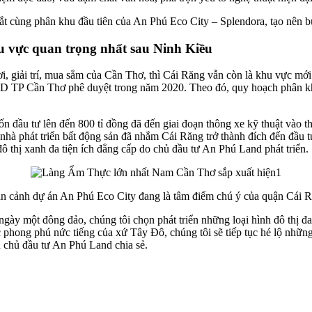
cùng phân khu đầu tiên của An Phú Eco City – Splendora, tạo nên bức 
u vực quan trọng nhất sau Ninh Kiều
i, giải trí, mua sắm của Cần Thơ, thì Cái Răng vẫn còn là khu vực mới
P Cần Thơ phê duyệt trong năm 2020. Theo đó, quy hoạch phân khu c
 đầu tư lên đến 800 tỉ đồng đã đến giai đoạn thông xe kỹ thuật vào thá
à phát triển bất động sản đã nhắm Cái Răng trở thành đích đến đầu tư 
 đô thị xanh đa tiện ích đẳng cấp do chủ đầu tư An Phú Land phát triển.
n cảnh dự án An Phú Eco City đang là tâm điểm chú ý của quận Cái 
ày một đông đảo, chúng tôi chọn phát triển những loại hình đô thị đa 
phong phú nức tiếng của xứ Tây Đô, chúng tôi sẽ tiếp tục hé lộ nhữ
n chủ đầu tư An Phú Land chia sẻ.