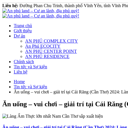
Liên hệ:
Đường Phan Chu Trinh, thành phố Vĩnh Yên, tỉnh Vĩnh Ph
Trang chủ
Giới thiệu
Dự án
AN PHÚ COMPLEX CITY
An Phú ECOCITY
AN PHÚ CENTER POINT
AN PHÚ RESIDENCE
Chính sách
Tin tức và Sự kiện
Liên hệ
Home
Tin tức và Sự kiện
Ăn uống – vui chơi – giải trí tại Cái Răng (Cần Thơ) 2024: L
Ăn uống – vui chơi – giải trí tại Cái Răn
Ăn uống – vui chơi – giải trí tại Cái Răng (Cần Thơ) 2024: Làn