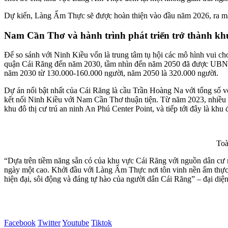
Dự kiến, Làng Ẩm Thực sẽ được hoàn thiện vào đầu năm 2026, ra mắt 
Nam Cần Thơ và hành trình phát triển trở thành kh
Để so sánh với Ninh Kiều vốn là trung tâm tụ hội các mô hình vui chơ
quận Cái Răng đến năm 2030, tầm nhìn đến năm 2050 đã được UBND T
năm 2030 từ 130.000-160.000 người, năm 2050 là 320.000 người.
Dự án nổi bật nhất của Cái Răng là cầu Trần Hoàng Na với tổng số vốn
kết nối Ninh Kiều với Nam Cần Thơ thuận tiện. Từ năm 2023, nhiều nh
khu đô thị cư trú an ninh An Phú Center Point, và tiếp tới đây là khu
Toà
“Dựa trên tiềm năng sẵn có của khu vực Cái Răng với nguồn dân cư ng
ngày một cao. Khởi đầu với Làng Ẩm Thực nơi tôn vinh nền ẩm thực 
hiện đại, sôi động và đáng tự hào của người dân Cái Răng” – đại diệ
Facebook
Twitter
Youtube
Tiktok