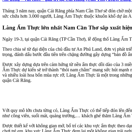
Tháng 3 năm nay, quận Cái Răng phía Nam Cần Thơ sẽ đón chờ một 
sức chứa hơn 3.000 người, Làng Ẩm Thực thuộc khuôn khổ dự án An P
Làng Ẩm Thực lớn nhất Nam Cần Thơ sắp xuất hiệ
Ngày 19-3, tại quận Cái Răng (TP Cần Thơ), lễ động thổ Làng Ẩm Th
Theo chia sẻ từ đại diện của chủ đầu tư An Phú Land, đơn vị phát tr
trọng, đánh dấu bước đầu tiên trên chặng đường gây dựng “bản đồ ẩm
Được xây dựng dựa trên cảm hứng từ nền ẩm thực dồi dào của 3 miền 
Ẩm Thực dự kiến sẽ trở thành “thỏi nam châm” mang sức hút mạnh m
và nhiều loài hoa bốn mùa rực rỡ, Làng Ẩm Thực là một trong những 
quận Cái Răng.
Với quy mô lớn chưa từng có, Làng Ẩm Thực có thể tiếp đón lên đến 
như công viên, suối mát, quảng trường,… khách ghé thăm Làng Ẩm Thực
Được thiết kế với không gian mở, bố trí các khu vực ẩm thực theo dạn
chơi trẻ em, khu vực Làng Ẩm Thực đem lại một không gian trải nghi