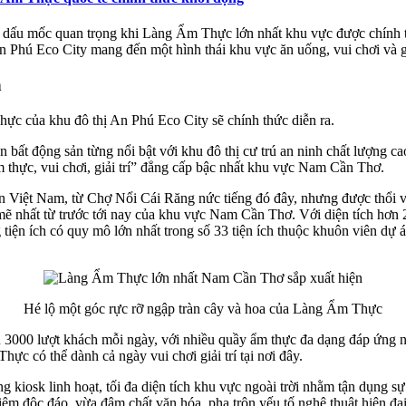
dấu mốc quan trọng khi Làng Ẩm Thực lớn nhất khu vực được chính t
hú Eco City mang đến một hình thái khu vực ăn uống, vui chơi và giả
n
ực của khu đô thị An Phú Eco City sẽ chính thức diễn ra.
iển bất động sản từng nổi bật với khu đô thị cư trú an ninh chất lượn
 thực, vui chơi, giải trí” đẳng cấp bậc nhất khu vực Nam Cần Thơ.
Việt Nam, từ Chợ Nổi Cái Răng nức tiếng đó đây, nhưng được thổi vào
ẽ nhất từ trước tới nay của khu vực Nam Cần Thơ. Với diện tích hơn
tiện ích có quy mô lớn nhất trong số 33 tiện ích thuộc khuôn viên dự 
Hé lộ một góc rực rỡ ngập tràn cây và hoa của Làng Ẩm Thực
3000 lượt khách mỗi ngày, với nhiều quầy ẩm thực đa dạng đáp ứng nh
 có thể dành cả ngày vui chơi giải trí tại nơi đây.
g kiosk linh hoạt, tối đa diện tích khu vực ngoài trời nhằm tận dụng 
ệm độc đáo, vừa đậm chất văn hóa, pha trộn yếu tố nghệ thuật hiện đạ