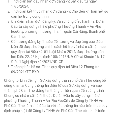
Thời gian bắt đầu nhận đơn đăng ký: Bắt đầu từ ngày
17/6/2024.
Thời gian kết thúc nhận đơn đăng ký: Cho đến khi bán hết số
căn hộ trong công trình.
Địa điểm nhận đơn đăng ký: Văn phòng điều hành tại Dự án
Đầu tư xây dựng nhà ở phường Thường Thạnh – An Phú
EcoCity, phường Thường Thạnh, quận Cái Răng, thành phố
Cần Thơ.
Đối tượng đăng ký: Thuộc đối tượng và đáp ứng các điều
kiện để được hưởng chính sách hỗ trợ về nhà ở xã hội theo
quy định tại Điều 49, 51 Luật Nhà ở 2014, được hướng dẫn
bởi Điều 22, 23 Nghị định 100/2015/NĐ-CP và Khoản 16, 17
Điều 1 Nghị định 49/2021/NĐ-CP.
Thành phần hồ sơ: Theo quy định tại Điều 12 Thông tư
09/2021/TT-BXD.
Chúng tôi kính đề nghị Sở Xây dựng thành phố Cần Thơ công bố
công khai tại Cổng thông tin điện tử của Sở Xây dựng; và Báo
thành phố Cần Thơ đăng tải thông tin liên quan đến công trình
Chung cư nhà ở xã hội 1 thuộc Dự án Đầu tư xây dựng nhà ở
phường Thường Thạnh – An Phú EcoCity do Công ty TNHH An
Phú Cần Thơ làm chủ đầu tư với các thông tin nêu trên theo quy
định pháp luật để Công ty TNHH An Phú Cần Thơ có cơ sở triển