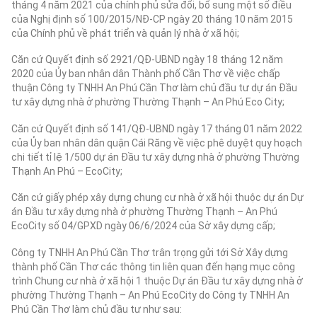
tháng 4 năm 2021 của chính phủ sửa đổi, bổ sung một số điều
của Nghị định số 100/2015/NĐ-CP ngày 20 tháng 10 năm 2015
của Chính phủ về phát triển và quản lý nhà ở xã hội;
Căn cứ Quyết định số 2921/QĐ-UBND ngày 18 tháng 12 năm
2020 của Ủy ban nhân dân Thành phố Cần Thơ về việc chấp
thuận Công ty TNHH An Phú Cần Thơ làm chủ đầu tư dự án Đầu
tư xây dựng nhà ở phường Thường Thạnh – An Phú Eco City;
Căn cứ Quyết định số 141/QĐ-UBND ngày 17 tháng 01 năm 2022
của Ủy ban nhân dân quận Cái Răng về việc phê duyệt quy hoạch
chi tiết tỉ lệ 1/500 dự án Đầu tư xây dựng nhà ở phường Thường
Thạnh An Phú – EcoCity;
Căn cứ giấy phép xây dựng chung cư nhà ở xã hội thuộc dự án Dự
án Đầu tư xây dựng nhà ở phường Thường Thạnh – An Phú
EcoCity số 04/GPXD ngày 06/6/2024 của Sở xây dựng cấp;
Công ty TNHH An Phú Cần Thơ trân trọng gửi tới Sở Xây dựng
thành phố Cần Thơ các thông tin liên quan đến hạng mục công
trình Chung cư nhà ở xã hội 1 thuộc Dự án Đầu tư xây dựng nhà ở
phường Thường Thạnh – An Phú EcoCity do Công ty TNHH An
Phú Cần Thơ làm chủ đầu tư như sau: