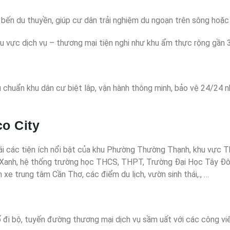
 bến du thuyền, giúp cư dân trải nghiệm du ngoạn trên sông hoặc
hu vực dịch vụ – thương mại tiện nghi như khu ẩm thực rộng gần 
u chuẩn khu dân cư biệt lâp, vận hành thông minh, bảo vệ 24/24
co City
thái các tiện ích nổi bật của khu Phường Thường Thạnh, khu vực
áy Xanh, hệ thống trường học THCS, THPT, Trường Đại Học Tây Đ
e trung tâm Cần Thơ, các điểm du lịch, vườn sinh thái,., …
 đi bộ, tuyến đường thương mại dịch vụ sầm uất với các công viên 