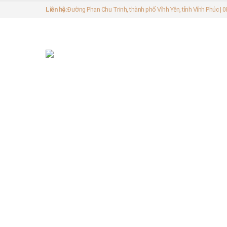
Liên hệ:
Đường Phan Chu Trinh, thành phố Vĩnh Yên, tỉnh Vĩnh Phúc |