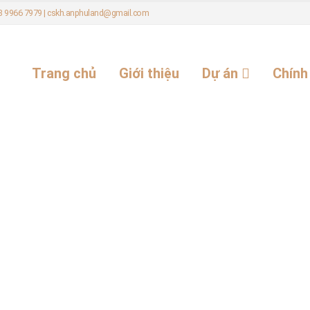
 08 9966 7979 | cskh.anphuland@gmail.com
Trang chủ
Giới thiệu
Dự án
Chính
Home
Tin tức và Sự kiện
An Phú Eco City
An Phú Eco City