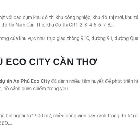
hịt với các cụm khu đô thị khu công nghiệp, khu đô thị mới, khu t
u đô thị Nam Cần Thơ, khu đô thị CR1-2-3-4-5-6-7-8,…
hương của khu vực như trục giao thông 91C, đường 91, đường Qua
Ú ECO CITY CẦN THƠ
dự án An Phú Eco City
đã dành nhiều tâm huyết để phát triển hệ
n, hồ cảnh quan chiếm trọng yếu.
ồ bơi ngoài trời 900 m2, nhiều công viên cây xanh trong đó lớn n
 BBQ,…