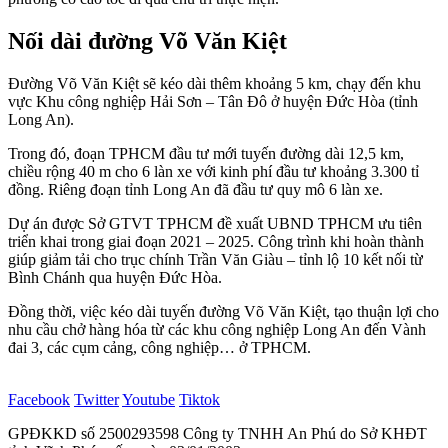
Nối dài đường Võ Văn Kiệt
Đường Võ Văn Kiệt sẽ kéo dài thêm khoảng 5 km, chạy đến khu
vực Khu công nghiệp Hải Sơn – Tân Đô ở huyện Đức Hòa (tỉnh
Long An).
Trong đó, đoạn TPHCM đầu tư mới tuyến đường dài 12,5 km,
chiều rộng 40 m cho 6 làn xe với kinh phí đầu tư khoảng 3.300 tỉ
đồng. Riêng đoạn tỉnh Long An đã đầu tư quy mô 6 làn xe.
Dự án được Sở GTVT TPHCM đề xuất UBND TPHCM ưu tiên
triển khai trong giai đoạn 2021 – 2025. Công trình khi hoàn thành
giúp giảm tải cho trục chính Trần Văn Giàu – tỉnh lộ 10 kết nối từ
Bình Chánh qua huyện Đức Hòa.
Đồng thời, việc kéo dài tuyến đường Võ Văn Kiệt, tạo thuận lợi cho
nhu cầu chở hàng hóa từ các khu công nghiệp Long An đến Vành
đai 3, các cụm cảng, công nghiệp… ở TPHCM.
Facebook
Twitter
Youtube
Tiktok
GPĐKKD số 2500293598 Công ty TNHH An Phú do Sở KHĐT