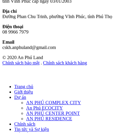
tỉnh Vĩnh Phúc cấp ngày 03/01/2003
Địa chỉ
Đường Phan Chu Trinh, phường Vĩnh Phúc, tỉnh Phú Thọ
Điện thoại
08 9966 7979
Email
cskh.anphuland@gmail.com
© 2020 An Phú Land
Chính sách bảo mật
.
Chính sách khách hàng
Trang chủ
Giới thiệu
Dự án
AN PHÚ COMPLEX CITY
An Phú ECOCITY
AN PHÚ CENTER POINT
AN PHÚ RESIDENCE
Chính sách
Tin tức và Sự kiện