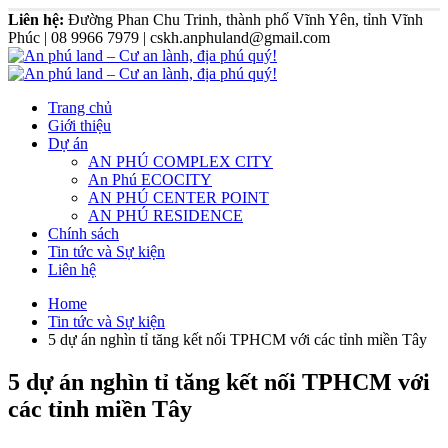
Liên hệ:
Đường Phan Chu Trinh, thành phố Vĩnh Yên, tỉnh Vĩnh
Phúc | 08 9966 7979 | cskh.anphuland@gmail.com
Trang chủ
Giới thiệu
Dự án
AN PHÚ COMPLEX CITY
An Phú ECOCITY
AN PHÚ CENTER POINT
AN PHÚ RESIDENCE
Chính sách
Tin tức và Sự kiện
Liên hệ
Home
Tin tức và Sự kiện
5 dự án nghìn tỉ tăng kết nối TPHCM với các tỉnh miền Tây
5 dự án nghìn tỉ tăng kết nối TPHCM với
các tỉnh miền Tây