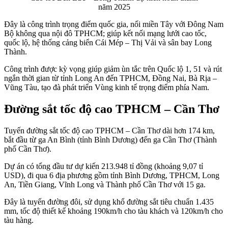
năm 2025
Đây là công trình trọng điểm quốc gia, nối miền Tây với Đông Nam
Bộ không qua nội đô TPHCM; giúp kết nối mạng lưới cao tốc,
quốc lộ, hệ thống cảng biển Cái Mép – Thị Vải và sân bay Long
Thành.
Công trình được kỳ vọng giúp giảm ùn tắc trên Quốc lộ 1, 51 và rút
ngắn thời gian từ tỉnh Long An đến TPHCM, Đồng Nai, Bà Rịa –
Vũng Tàu, tạo đà phát triển Vùng kinh tế trọng điểm phía Nam.
Đường sắt tốc độ cao TPHCM – Cần Thơ
Tuyến đường sắt tốc độ cao TPHCM – Cần Thơ dài hơn 174 km,
bắt đầu từ ga An Bình (tỉnh Bình Dương) đến ga Cần Thơ (Thành
phố Cần Thơ).
Dự án có tổng đầu tư dự kiến 213.948 tỉ đồng (khoảng 9,07 tỉ
USD), đi qua 6 địa phương gồm tỉnh Bình Dương, TPHCM, Long
An, Tiền Giang, Vĩnh Long và Thành phố Cần Thơ với 15 ga.
Đây là tuyến đường đôi, sử dụng khổ đường sắt tiêu chuẩn 1.435
mm, tốc độ thiết kế khoảng 190km/h cho tàu khách và 120km/h cho
tàu hàng.