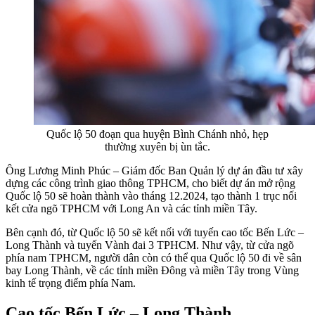
Quốc lộ 50 đoạn qua huyện Bình Chánh nhỏ, hẹp
thường xuyên bị ùn tắc.
Ông Lương Minh Phúc – Giám đốc Ban Quản lý dự án đầu tư xây
dựng các công trình giao thông TPHCM, cho biết dự án mở rộng
Quốc lộ 50 sẽ hoàn thành vào tháng 12.2024, tạo thành 1 trục nối
kết cửa ngõ TPHCM với Long An và các tỉnh miền Tây.
Bên cạnh đó, từ Quốc lộ 50 sẽ kết nối với tuyến cao tốc Bến Lức –
Long Thành và tuyến Vành đai 3 TPHCM. Như vậy, từ cửa ngõ
phía nam TPHCM, người dân còn có thể qua Quốc lộ 50 đi về sân
bay Long Thành, về các tỉnh miền Đông và miền Tây trong Vùng
kinh tế trọng điểm phía Nam.
Cao tốc Bến Lức – Long Thành