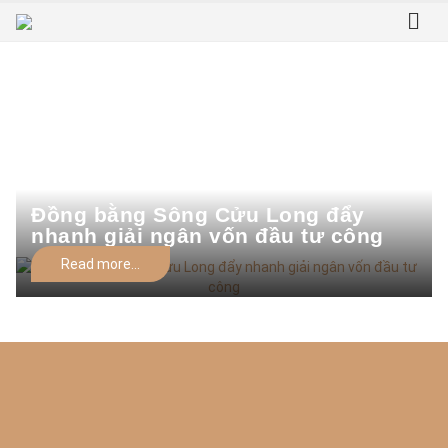
Home
Tag -
vốn đầu tư
vốn đầu tư
Đồng bằng Sông Cửu Long đẩy
nhanh giải ngân vốn đầu tư công
Read more...