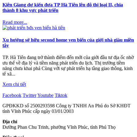
Kiên Giang dự kiến đưa TP Hà Tiên lên đô thị loại II, chia
thành 8 khu vực phát triển
Read more...
Xu hướng sở hữu second home ven biển của giới nhà giàu miền
tây
TP. Hà Tiên đang trở thành điểm đến mới của giới đầu tư địa ốc nhờ
ưu thế về địa lý và tiềm năng phát triển du lịch. Thị trường tiềm
năng chưa khai phá Cùng với sự phát triển hạ tầng giao thông, kinh
tế xã...
Xem chi tiết
Facebook
Twitter
Youtube
Tiktok
GPĐKKD số 2500293598 Công ty TNHH An Phú do Sở KHĐT
tỉnh Vĩnh Phúc cấp ngày 03/01/2003
Địa chỉ
Đường Phan Chu Trinh, phường Vĩnh Phúc, tỉnh Phú Thọ