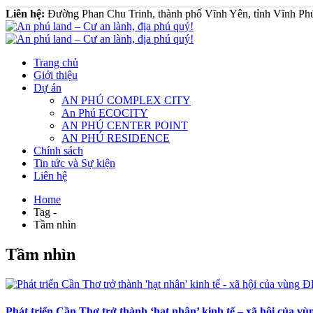
Liên hệ:
Đường Phan Chu Trinh, thành phố Vĩnh Yên, tỉnh Vĩnh Ph
Trang chủ
Giới thiệu
Dự án
AN PHÚ COMPLEX CITY
An Phú ECOCITY
AN PHÚ CENTER POINT
AN PHÚ RESIDENCE
Chính sách
Tin tức và Sự kiện
Liên hệ
Home
Tag -
Tầm nhìn
Tầm nhìn
Phát triển Cần Thơ trở thành ‘hạt nhân’ kinh tế – xã hội của 