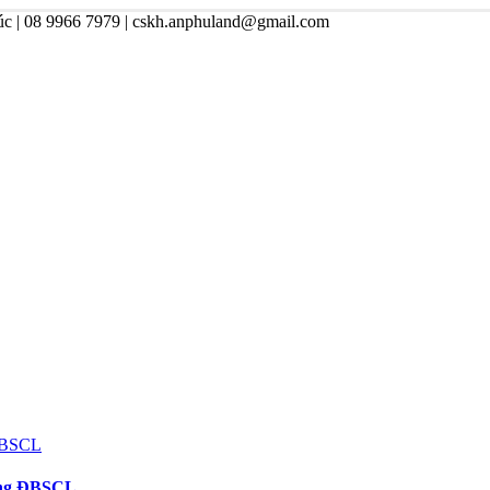
úc | 08 9966 7979 | cskh.anphuland@gmail.com
vùng ĐBSCL