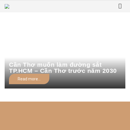
Home
Tag -
phát triển hạ tầng đồng bằng sông cửu long
phát triển hạ tầng đồng bằng sông
cửu long
Cần Thơ muốn làm đường sắt
TP.HCM – Cần Thơ trước năm 2030
Read more...