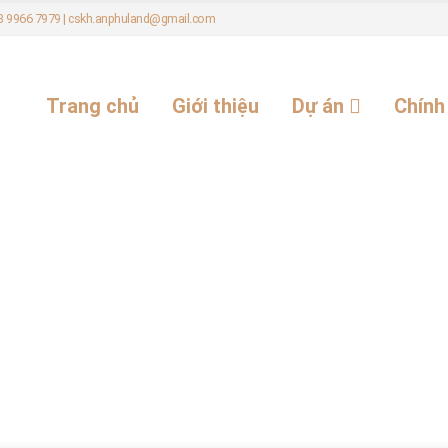
 08 9966 7979 | cskh.anphuland@gmail.com
Trang chủ
Giới thiệu
Dự án
Chính
Home
Tag -
NOWXXH
NOWXXH