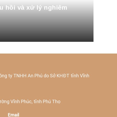
hu hồi và xử lý nghiêm
ng ty TNHH An Phú do Sở KHĐT tỉnh Vĩnh
ờng Vĩnh Phúc, tỉnh Phú Thọ
Email