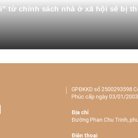
i” từ chính sách nhà ở xã hội sẽ bị t
GPĐKKD số 2500293598 Cô
Phúc cấp ngày 03/01/2003
Địa chỉ
Đường Phan Chu Trinh, phư
Điện thoại