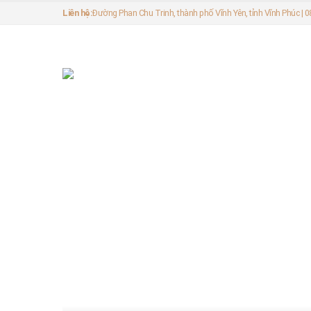
Liên hệ:
Đường Phan Chu Trinh, thành phố Vĩnh Yên, tỉnh Vĩnh Phúc |