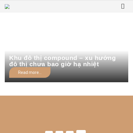
Home
Tag -
Khu đô thị An Phú Center Point
Khu đô thị An Phú Center Point
Khu đô thị compound – xu hướng
đô thị chưa bao giờ hạ nhiệt
Read more...