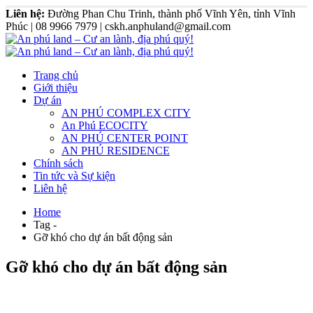
Liên hệ:
Đường Phan Chu Trinh, thành phố Vĩnh Yên, tỉnh Vĩnh
Phúc | 08 9966 7979 | cskh.anphuland@gmail.com
Trang chủ
Giới thiệu
Dự án
AN PHÚ COMPLEX CITY
An Phú ECOCITY
AN PHÚ CENTER POINT
AN PHÚ RESIDENCE
Chính sách
Tin tức và Sự kiện
Liên hệ
Home
Tag -
Gỡ khó cho dự án bất động sản
Gỡ khó cho dự án bất động sản