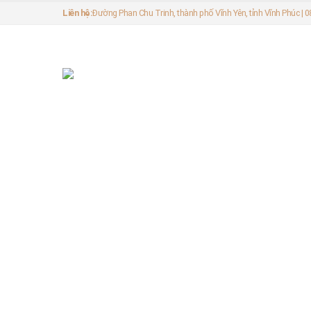
Liên hệ:
Đường Phan Chu Trinh, thành phố Vĩnh Yên, tỉnh Vĩnh Phúc |