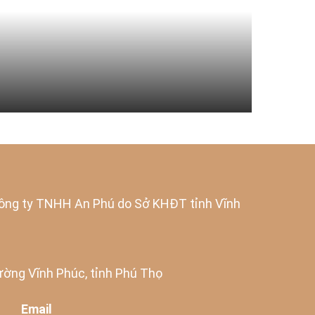
ng ty TNHH An Phú do Sở KHĐT tỉnh Vĩnh
ờng Vĩnh Phúc, tỉnh Phú Thọ
Email