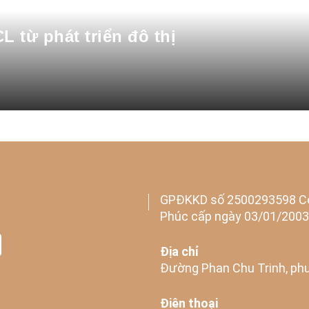
 từ phát triển đô thị
GPĐKKD số 2500293598 Cô
Phúc cấp ngày 03/01/2003
Địa chỉ
Đường Phan Chu Trinh, phư
Điện thoại