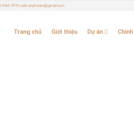
 08 9966 7979 | cskh.anphuland@gmail.com
Trang chủ
Giới thiệu
Dự án
Chính
Home
Tag -
Đô thị
Đô thị