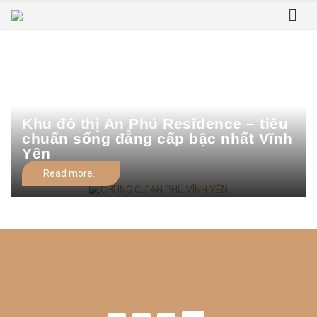
Home
Tag -
CHUNG CƯ AN PHÚ VĨNH YÊN
Khu đô thị An Phú Residence – tiêu
CHUNG CƯ AN PHÚ VĨNH YÊN
chuẩn sống đẳng cấp bậc nhất Vĩnh
Yên
Read more...