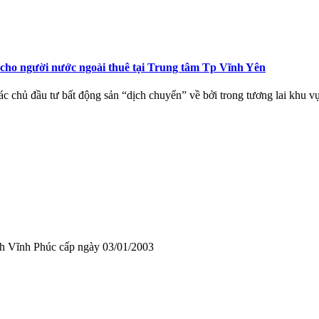
cho người nước ngoài thuê tại Trung tâm Tp Vĩnh Yên
c chủ đầu tư bất động sản “dịch chuyển” về bởi trong tương lai khu v
Vĩnh Phúc cấp ngày 03/01/2003