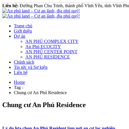
Liên hệ:
Đường Phan Chu Trinh, thành phố Vĩnh Yên, tỉnh Vĩnh Ph
Trang chủ
Giới thiệu
Dự án
AN PHÚ COMPLEX CITY
An Phú ECOCITY
AN PHÚ CENTER POINT
AN PHÚ RESIDENCE
Chính sách
Tin tức và Sự kiện
Liên hệ
Home
Tag -
Chung cư An Phú Residence
Chung cư An Phú Residence
Lý do lựa chọn An Phú Resident làm nơi an cư lạc nghiệp