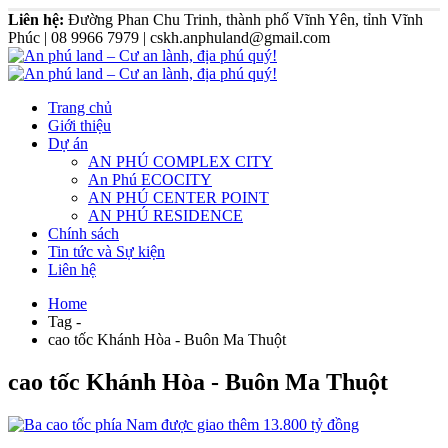
Liên hệ:
Đường Phan Chu Trinh, thành phố Vĩnh Yên, tỉnh Vĩnh
Phúc | 08 9966 7979 | cskh.anphuland@gmail.com
Trang chủ
Giới thiệu
Dự án
AN PHÚ COMPLEX CITY
An Phú ECOCITY
AN PHÚ CENTER POINT
AN PHÚ RESIDENCE
Chính sách
Tin tức và Sự kiện
Liên hệ
Home
Tag -
cao tốc Khánh Hòa - Buôn Ma Thuột
cao tốc Khánh Hòa - Buôn Ma Thuột