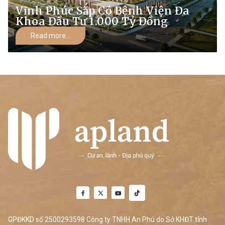
Vĩnh Phúc Sắp Có Bệnh Viện Đa
Khoa Đầu Tư 1.000 Tỷ Đồng
Read more...
GPĐKKD số 2500293598 Công ty TNHH An Phú do Sở KHĐT tỉnh