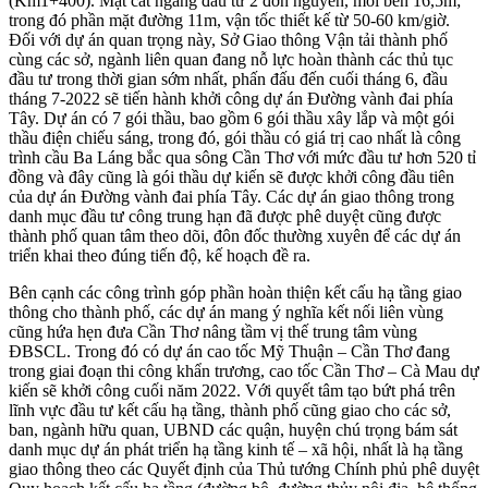
(Km1+400). Mặt cắt ngang đầu tư 2 đơn nguyên, mỗi bên 16,5m;
trong đó phần mặt đường 11m, vận tốc thiết kế từ 50-60 km/giờ.
Đối với dự án quan trọng này, Sở Giao thông Vận tải thành phố
cùng các sở, ngành liên quan đang nỗ lực hoàn thành các thủ tục
đầu tư trong thời gian sớm nhất, phấn đấu đến cuối tháng 6, đầu
tháng 7-2022 sẽ tiến hành khởi công dự án Đường vành đai phía
Tây. Dự án có 7 gói thầu, bao gồm 6 gói thầu xây lắp và một gói
thầu điện chiếu sáng, trong đó, gói thầu có giá trị cao nhất là công
trình cầu Ba Láng bắc qua sông Cần Thơ với mức đầu tư hơn 520 tỉ
đồng và đây cũng là gói thầu dự kiến sẽ được khởi công đầu tiên
của dự án Đường vành đai phía Tây. Các dự án giao thông trong
danh mục đầu tư công trung hạn đã được phê duyệt cũng được
thành phố quan tâm theo dõi, đôn đốc thường xuyên để các dự án
triển khai theo đúng tiến độ, kế hoạch đề ra.
Bên cạnh các công trình góp phần hoàn thiện kết cấu hạ tầng giao
thông cho thành phố, các dự án mang ý nghĩa kết nối liên vùng
cũng hứa hẹn đưa Cần Thơ nâng tầm vị thế trung tâm vùng
ĐBSCL. Trong đó có dự án cao tốc Mỹ Thuận – Cần Thơ đang
trong giai đoạn thi công khẩn trương, cao tốc Cần Thơ – Cà Mau dự
kiến sẽ khởi công cuối năm 2022. Với quyết tâm tạo bứt phá trên
lĩnh vực đầu tư kết cấu hạ tầng, thành phố cũng giao cho các sở,
ban, ngành hữu quan, UBND các quận, huyện chú trọng bám sát
danh mục dự án phát triển hạ tầng kinh tế – xã hội, nhất là hạ tầng
giao thông theo các Quyết định của Thủ tướng Chính phủ phê duyệt