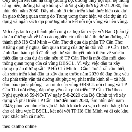
Quy hoạch kết cấu hạ tầng (đường bộ, đường thủy nội địa, hệ thống
cảng biển, đường hàng không và đường sắt) thời kỳ 2021-2030, tầm
nhìn đến năm 2050. Đẩy nhanh lộ trình triển khai thực hiện các dự
án giao thông quan trọng do Trung ương thực hiện và các dự án sử
dụng và ngân sách địa phương nhằm kết nối nội vùng và liên vùng.
Mới đây, lãnh đạo thành phố cũng đã họp làm việc với Ban Quản lý
dự án đường sắt về báo cáo nghiên cứu tiền khả thi dự án đường sắt
thành phố Hồ Chí Minh – Cần Thơ đi qua địa phận TP Cần Thơ.
Khẳng định ý nghĩa, tầm quan trọng của dự án đối với TP Cần Thơ,
lãnh đạo thành phố đã đề nghị tư vấn thuyết minh thêm về sự cần
thiết đầu tư của dự án cần nêu rõ TP Cần Thơ là một đầu mối giao
thông quan trọng của cả vùng ĐBSCL. Vì vậy, việc đầu tư xây
dựng dự án đường sắt TP Hồ Chí Minh – Cần Thơ là rất cần thiết,
cần sớm triển khai đầu tư xây dựng trước năm 2030 để đáp ứng yêu
cầu phát triển vận tải đường sắt phục vụ phát triển kinh tế – xã hội,
đảm bảo quốc phòng – an ninh của vùng ĐBSCL nói chung và TP
Cần Thơ nói riêng, đáp ứng yêu cầu phát triển TP Cần Thơ theo
Nghị quyết số 59-NQ/TW ngày 5-8-2020 của Bộ Chính trị về xây
dựng và phát triển TP Cần Thơ đến năm 2030, tầm nhìn đến năm
2045; phục vụ nhu cầu vận tải hành khách và vận chuyển hàng hóa
cho cả khu vực ĐBSCL, kết nối với TP Hồ Chí Minh và đi các khu
vực khác trên cả nước.
theo cantho online