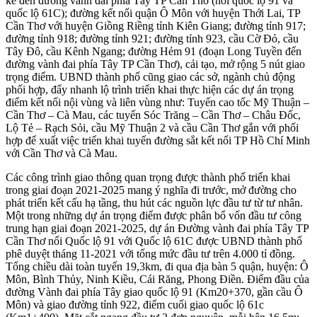
kể đến đường vành đai phía Tây TP Cần Thơ (nối quốc lộ 91 và
quốc lộ 61C); đường kết nối quận Ô Môn với huyện Thới Lai, TP
Cần Thơ với huyện Giồng Riềng tỉnh Kiên Giang; đường tỉnh 917;
đường tỉnh 918; đường tỉnh 921; đường tỉnh 923, cầu Cờ Đỏ, cầu
Tây Đô, cầu Kênh Ngang; đường Hẻm 91 (đoạn Long Tuyền đến
đường vành đai phía Tây TP Cần Thơ), cải tạo, mở rộng 5 nút giao
trọng điểm. UBND thành phố cũng giao các sở, ngành chủ động
phối hợp, đẩy nhanh lộ trình triển khai thực hiện các dự án trọng
điểm kết nối nội vùng và liên vùng như: Tuyến cao tốc Mỹ Thuận –
Cần Thơ – Cà Mau, các tuyến Sóc Trăng – Cần Thơ – Châu Đốc,
Lộ Tẻ – Rạch Sỏi, cầu Mỹ Thuận 2 và cầu Cần Thơ gắn với phối
hợp để xuất việc triển khai tuyến đường sắt kết nối TP Hồ Chí Minh
với Cần Thơ và Cà Mau.
Các công trình giao thông quan trọng được thành phố triển khai
trong giai đoạn 2021-2025 mang ý nghĩa đi trước, mở đường cho
phát triển kết cấu hạ tầng, thu hút các nguồn lực đầu tư từ tư nhân.
Một trong những dự án trọng điểm được phân bổ vốn đầu tư công
trung hạn giai đoạn 2021-2025, dự án Đường vành đai phía Tây TP
Cần Thơ nối Quốc lộ 91 với Quốc lộ 61C được UBND thành phố
phê duyệt tháng 11-2021 với tổng mức đầu tư trên 4.000 tỉ đồng.
Tổng chiều dài toàn tuyến 19,3km, đi qua địa bàn 5 quận, huyện: Ô
Môn, Bình Thủy, Ninh Kiều, Cái Răng, Phong Điền. Điểm đầu của
đường Vành đai phía Tây giao quốc lộ 91 (Km20+370, gần cầu Ô
Môn) và giao đường tỉnh 922, điểm cuối giao quốc lộ 61c