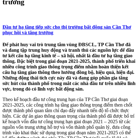
trưởng
Đầu tư hạ tầng tiếp sức cho thị trường bất động sản Cần Thơ
phục hồi và tăng trưởng
Để phát huy vai trò trung tâm vùng ĐBSCL, TP Cần Thơ đã
và đang tập trung huy động và tranh thủ các nguồn lực để đầu
tư kết cấu hạ tầng kinh tế – xã hội, nhất là đầu tư hạ tầng giao
thông. Đặc biệt trong giai đoạn 2021-2025, thành phố triển khai
nhiều công trình giao thông trọng điểm nhằm hoàn thiện kết
cấu hạ tầng giao thông theo hướng đồng bộ, hiệu quả, hiện đại.
Những động thái tích cực này đã và đang góp phần gia tăng
sức hút của thành phố trong mắt các nhà đầu tư trên nhiều lĩnh
vực, trong đó có lĩnh vực bất động sản.
Theo kế hoạch đầu tư công trung hạn của TP Cần Thơ giai đoạn
2021-2025, các công trình hạ tầng giao thông trọng điểm then chốt
được thành phố quan tâm chỉ đạo đẩy nhanh tiến độ tổ chức thực
hiện. Các dự án giao thông quan trọng của thành phố đã được bố trí
kế hoạch vốn đầu tư công trung hạn giai đoạn 2021 – 2025 từ các
nguồn vốn trung ương hỗ trợ và vốn thành phố quản lý, đưa công
trình vào khai thác sử dụng trong giai đoạn năm 2021-2025 có thể